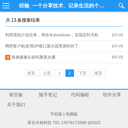
经验_一个分享技术、记录生活的个人技术博客一个分享技术、记录生活的个人技术博客
共
13
条搜索结果
利用系统计划任务，用命令shutdown，实现定时关机
[10-14]
网吧客户机使用DP接口显示器黑屏的补丁
[10-14]
海康摄像头密码重置步骤
[05-15]
顶
首页
上页
1
2
下页
尾页
留言板
随手笔记
代码编程
软件分享
关于我们
手机版
|
电脑版
景谷丰裕科技 TEL:13578172598 @2022