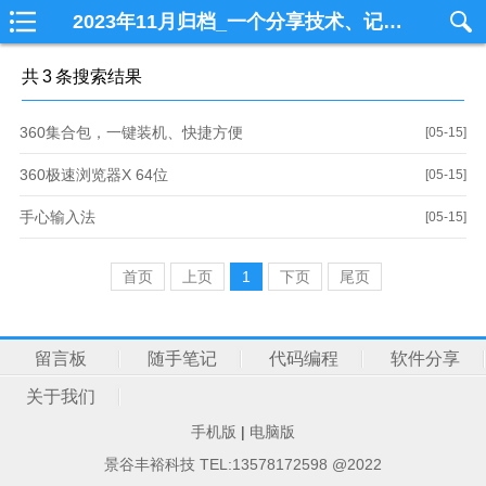
2023年11月归档_一个分享技术、记录生活的个人技术博客一个分享技术、记录生活的个人技术博客
共
3
条搜索结果
360集合包，一键装机、快捷方便
[05-15]
360极速浏览器X 64位
[05-15]
手心输入法
[05-15]
首页
上页
1
下页
尾页
留言板
随手笔记
代码编程
软件分享
关于我们
手机版
|
电脑版
景谷丰裕科技 TEL:13578172598 @2022