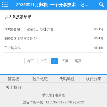
2023年11月归档_一个分享技术、记录生活的个人技术博客一个分享技术、记录生活的个人技术博客
共
3
条搜索结果
360集合包，一键装机、快捷方便
[05-15]
360极速浏览器X 64位
[05-15]
手心输入法
[05-15]
首页
上页
1
下页
尾页
留言板
随手笔记
代码编程
软件分享
关于我们
手机版
|
电脑版
景谷丰裕科技 TEL:13578172598 @2022