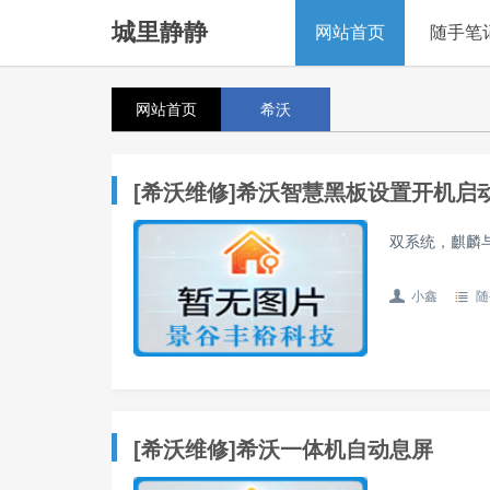
城里静静
网站首页
随手笔
网站首页
希沃
[希沃维修]希沃智慧黑板设置开机启
双系统，麒麟与
小鑫
随
[希沃维修]希沃一体机自动息屏