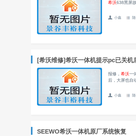
希沃
638黑屏
小鑫
随
[希沃维修]希沃一体机提示pc已关
报修，
希沃
一
后，大屏也自
小鑫
随
SEEWO希沃一体机原厂系统恢复